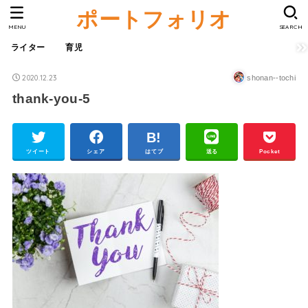
ポートフォリオ
MENU
SEARCH
ライター
育児
2020.12.23
shonan--tochi
thank-you-5
ツイート
シェア
はてブ
送る
Pocket