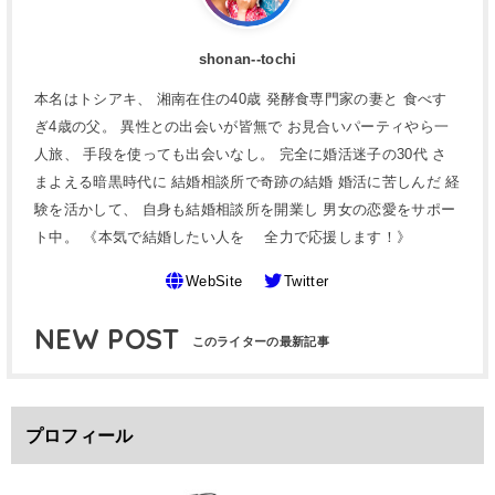
shonan--tochi
本名はトシアキ、 湘南在住の40歳 発酵食専門家の妻と 食べす
ぎ4歳の父。 異性との出会いが皆無で お見合いパーティやら一
人旅、 手段を使っても出会いなし。 完全に婚活迷子の30代 さ
まよえる暗黒時代に 結婚相談所で奇跡の結婚 婚活に苦しんだ 経
験を活かして、 自身も結婚相談所を開業し 男女の恋愛をサポー
ト中。 《本気で結婚したい人を 全力で応援します！》
WebSite
Twitter
NEW POST
プロフィール