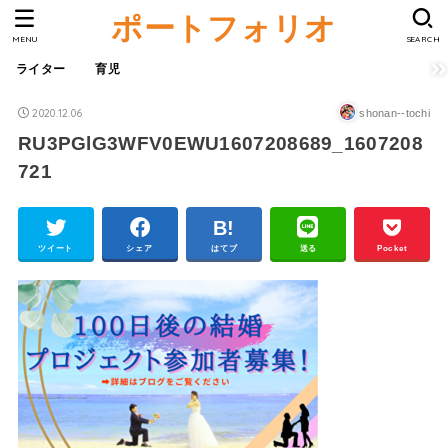
ポートフォリオ
MENU
SEARCH
ライター
育児
2020.12.06
shonan--tochi
RU3PGlG3WFV0EWU1607208689_1607208
721
ツイート
シェア
はてブ
送る
Pocket