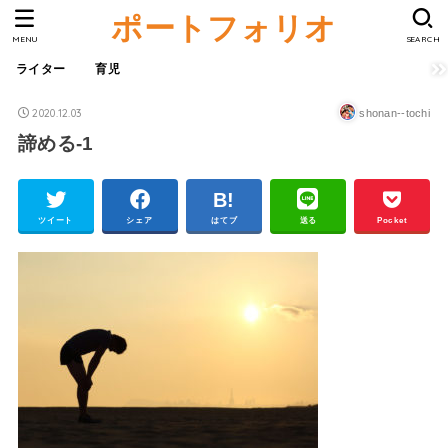
ポートフォリオ
MENU
SEARCH
ライター
育児
2020.12.03
shonan--tochi
諦める-1
ツイート
シェア
はてブ
送る
Pocket