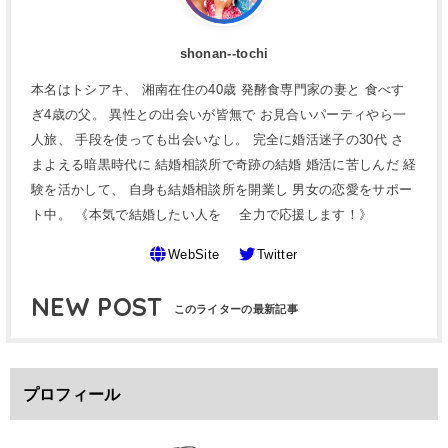
shonan--tochi
本名はトシアキ、 湘南在住の40歳 発酵食専門家の妻と 食べす
ぎ4歳の父。 異性との出会いが皆無で お見合いパーティやら一
人旅、 手段を使っても出会いなし。 完全に婚活迷子の30代 さ
まよえる暗黒時代に 結婚相談所で奇跡の結婚 婚活に苦しんだ 経
験を活かして、 自身も結婚相談所を開業し 男女の恋愛をサポー
ト中。 《本気で結婚したい人を 全力で応援します！》
WebSite
Twitter
NEW POST
プロフィール