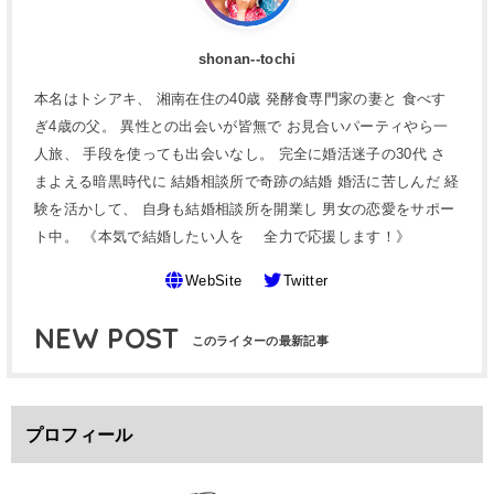
shonan--tochi
本名はトシアキ、 湘南在住の40歳 発酵食専門家の妻と 食べす
ぎ4歳の父。 異性との出会いが皆無で お見合いパーティやら一
人旅、 手段を使っても出会いなし。 完全に婚活迷子の30代 さ
まよえる暗黒時代に 結婚相談所で奇跡の結婚 婚活に苦しんだ 経
験を活かして、 自身も結婚相談所を開業し 男女の恋愛をサポー
ト中。 《本気で結婚したい人を 全力で応援します！》
WebSite
Twitter
NEW POST
プロフィール