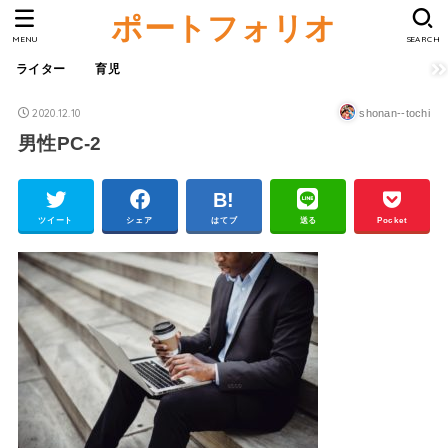
ポートフォリオ
MENU
SEARCH
ライター
育児
2020.12.10
shonan--tochi
男性PC-2
ツイート
シェア
はてブ
送る
Pocket