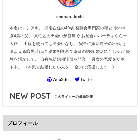
shonan--tochi
本名はトシアキ、 湘南在住の40歳 発酵食専門家の妻と 食べす
ぎ4歳の父。 異性との出会いが皆無で お見合いパーティやら一
人旅、 手段を使っても出会いなし。 完全に婚活迷子の30代 さ
まよえる暗黒時代に 結婚相談所で奇跡の結婚 婚活に苦しんだ 経
験を活かして、 自身も結婚相談所を開業し 男女の恋愛をサポー
ト中。 《本気で結婚したい人を 全力で応援します！》
WebSite
Twitter
NEW POST
プロフィール