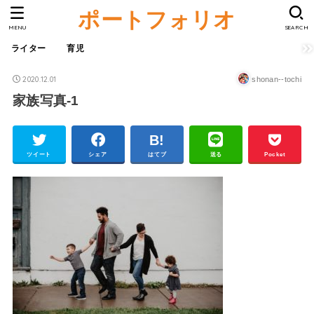
ポートフォリオ
MENU
SEARCH
ライター
育児
2020.12.01
shonan--tochi
家族写真-1
ツイート
シェア
はてブ
送る
Pocket