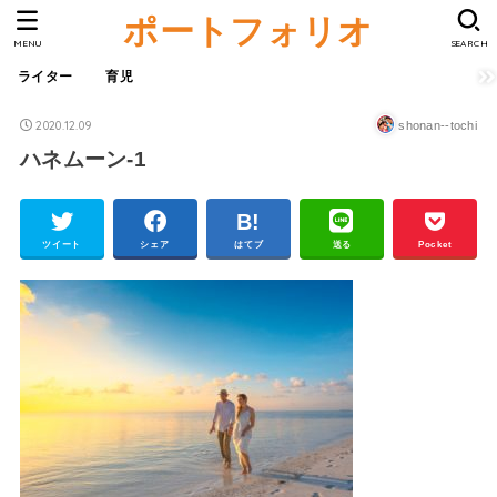
ポートフォリオ
MENU
SEARCH
ライター
育児
2020.12.09
shonan--tochi
ハネムーン-1
ツイート
シェア
はてブ
送る
Pocket