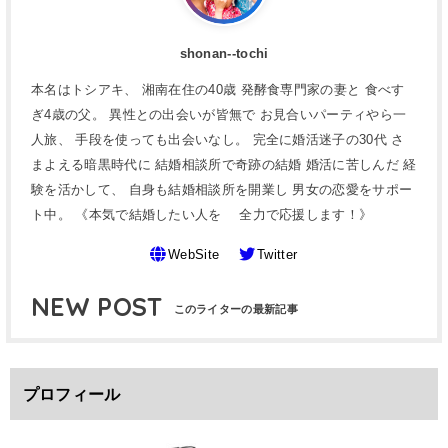
shonan--tochi
本名はトシアキ、 湘南在住の40歳 発酵食専門家の妻と 食べす
ぎ4歳の父。 異性との出会いが皆無で お見合いパーティやら一
人旅、 手段を使っても出会いなし。 完全に婚活迷子の30代 さ
まよえる暗黒時代に 結婚相談所で奇跡の結婚 婚活に苦しんだ 経
験を活かして、 自身も結婚相談所を開業し 男女の恋愛をサポー
ト中。 《本気で結婚したい人を 全力で応援します！》
WebSite
Twitter
NEW POST
プロフィール